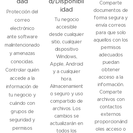
dad
d/Disponibil
Comparte
idad
documentos de
Protección del
forma segura y
Tu negocio
correo
envía correos
accesible
electrónico
para que solo
desde cualquier
ante software
aquellos con los
sitio, cualquier
malintencionado
permisos
dispositivo
y amenazas
adecuados
Windows,
conocidas.
puedan
Apple, Android
obtener
Controlar quién
y a cualquier
acceso a la
accede a la
hora.
información.
Almacenamient
información de
Comparte
o seguro y uso
tu negocio y
archivos con
compartido de
cuándo con
contactos
archivos. Los
grupos de
externos
cambios se
seguridad y
proporcionánd
actualizarán en
permisos
oles acceso o
todos los