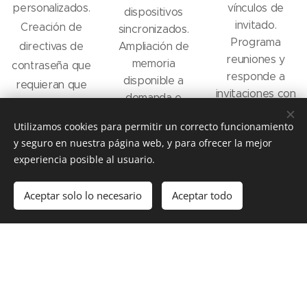
personalizados.
vínculos de
dispositivos
invitado.
Creación de
sincronizados.
Programa
directivas de
Ampliación de
reuniones y
memoria
contraseña que
responde a
disponible a
requieran que
invitaciones con
demanda e
tu equipo
facilidad
instantánea
restablezca sus
Utilizamos cookies para permitir un correcto funcionamiento
mediante
según tus
contraseñas
y seguro en nuestra página web, y para ofrecer la mejor
calendarios
necesidades.
experiencia posible al usuario.
después de un
compartidos.
número de días
Aceptar solo lo necesario
Aceptar todo
especificado.